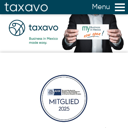
Home
zurück
Startseite
NEWS & INFO
Vorteile
Service
Team
Mauricio Foeth Consultant bei Fisher WorldWide
Niederlassungsgründung in Mexiko