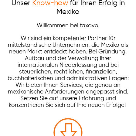
Unser
Know-how
für Ihren Erfolg in
Warenlieferungen nach Mexiko
Mexiko
Mitarbeiterentsendung Mexiko
Willkommen bei taxavo!
Effektive Forderungseintreibung in Mexiko
Wir sind ein kompetenter Partner für
Kontakt
mittelständische Unternehmen, die Mexiko als
neuen Markt entdeckt haben. Bei Gründung,
Aufbau und der Verwaltung Ihrer
taxavo
internationalen Niederlassung und bei
Medellin 184 - of. 111, Col. Roma Norte
steuerlichen, rechtlichen, finanziellen,
06700 Ciudad de México • México
buchhalterischen und administrativen Fragen:
Wir bieten Ihnen Services, die genau an
info@taxavo.mx
mexikanische Anforderungen angepasst sind.
Setzen Sie auf unsere Erfahrung und
+49 (0)1575 888 0464
konzentrieren Sie sich auf Ihre neuen Erfolge!
Öffnungszeiten
Mo-Fr 08:00-16:00