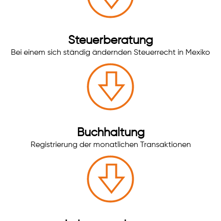
Steuerberatung
Sprache
E-Mail
Anrufen
Bei einem sich ständig ändernden Steuerrecht in Mexiko
Anfahrt
vCard
QR-Code
Bookmark
Impressum
•
Datenschutz
•
Cookie Einstellungen
•
Kontakt
Verwaltet mit HomepageEasy
Buchhaltung
Registrierung der monatlichen Transaktionen