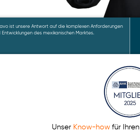
avo ist unsere Antwort auf die komplexen Anforderungen
 Entwicklungen des mexikanischen Marktes.
Unser
Know-how
für Ihren