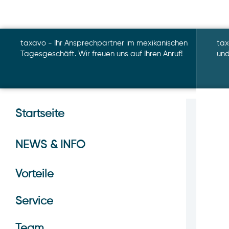
taxavo - Ihr Ansprechpartner im mexikanischen
tax
Tagesgeschäft. Wir freuen uns auf Ihren Anruf!
und
Startseite
NEWS & INFO
Vorteile
Service
Team