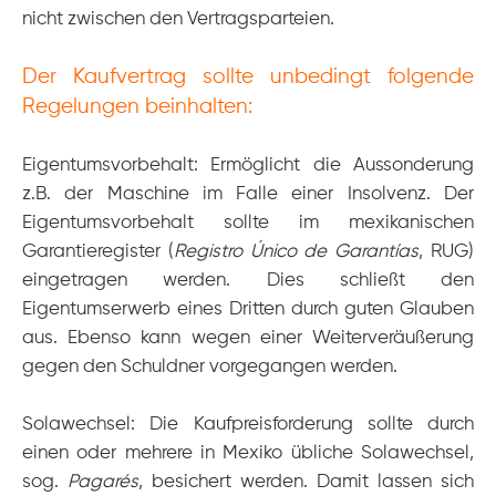
nicht zwischen den Vertragsparteien.
Der Kaufvertrag sollte unbedingt folgende
Sprache
E-Mail
Anrufen
Regelungen beinhalten:
Eigentumsvorbehalt: Ermöglicht die Aussonderung
Anfahrt
vCard
QR-Code
Bookmark
z.B. der Maschine im Falle einer Insolvenz. Der
Eigentumsvorbehalt sollte im mexikanischen
Impressum
•
Datenschutz
•
Cookie Einstellungen
•
Kontakt
Garantieregister (
Registro Único de Garantías
, RUG)
Verwaltet mit HomepageEasy
eingetragen werden. Dies schließt den
Eigentumserwerb eines Dritten durch guten Glauben
aus. Ebenso kann wegen einer Weiterveräußerung
gegen den Schuldner vorgegangen werden.
Solawechsel: Die Kaufpreisforderung sollte durch
einen oder mehrere in Mexiko übliche Solawechsel,
sog.
Pagarés
, besichert werden. Damit lassen sich