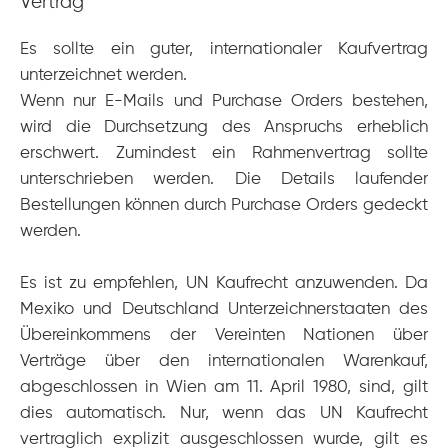
Vertrag
Warenlieferungen nach Mexiko
Es sollte ein guter, internationaler Kaufvertrag
Mitarbeiterentsendung Mexiko
unterzeichnet werden.
Effektive Forderungseintreibung in Mexiko
Wenn nur E-Mails und Purchase Orders bestehen,
wird die Durchsetzung des Anspruchs erheblich
Kontakt
erschwert. Zumindest ein Rahmenvertrag sollte
unterschrieben werden. Die Details laufender
taxavo
Bestellungen können durch Purchase Orders gedeckt
Medellin 184 - of. 111, Col. Roma Norte
werden.
06700 Ciudad de México • México
Es ist zu empfehlen, UN Kaufrecht anzuwenden. Da
info@taxavo.mx
Mexiko und Deutschland Unterzeichnerstaaten des
+49 (0)1575 888 0464
Übereinkommens der Vereinten Nationen über
Verträge über den internationalen Warenkauf,
abgeschlossen in Wien am 11. April 1980, sind, gilt
Öffnungszeiten
dies automatisch. Nur, wenn das UN Kaufrecht
Mo-Fr 08:00-16:00
vertraglich explizit ausgeschlossen wurde, gilt es