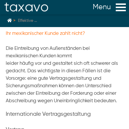
Effektive ...
Ihr mexikanischer Kunde zahlt nicht?
Home
zurück
Die Eintreibung von Außenständen bei
mexikanischen Kunden kommt
Startseite
leider häufig vor und gestaltet sich oft schwerer als
NEWS & INFO
gedacht. Das wichtigste in diesen Fällen ist die
Vorsorge: eine gute Vertragsgestaltung und
Vorteile
Sicherungsmaßnahmen können den Unterschied
Service
zwischen der Eintreibung der Forderung oder einer
Abschreibung wegen Uneinbringlichkeit bedeuten.
Team
Mauricio Foeth Consultant bei Fisher WorldWide
Internationale Vertragsgestaltung
Niederlassungsgründung in Mexiko