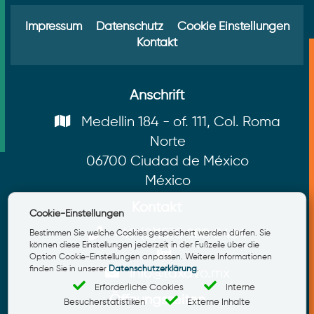
Impressum
Datenschutz
Cookie Einstellungen
Kontakt
Anschrift
Medellin 184 - of. 111, Col. Roma
Norte
06700 Ciudad de México
México
Kontakt
Cookie-Einstellungen
+49 (0)1575 888 0464
Bestimmen Sie welche Cookies gespeichert werden dürfen. Sie
können diese Einstellungen jederzeit in der Fußzeile über die
Option Cookie-Einstellungen anpassen. Weitere Informationen
finden Sie in unserer
Datenschutzerklärung
.
info@taxavo.mx
Erforderliche Cookies
Interne
Öffnungszeiten
Besucherstatistiken
Externe Inhalte